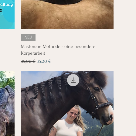
NEU
Masterson Methode - eine besondere
Körperarbeit
Standardpreis
Sale-Preis
39,00 €
35,00 €