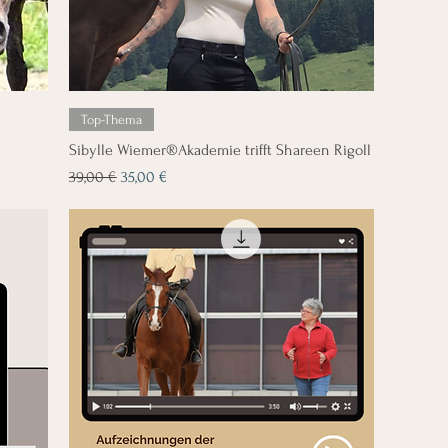
Top-Thema
Sibylle Wiemer®Akademie trifft Shareen Rigoll
Standardpreis
Sale-Preis
39,00 €
35,00 €