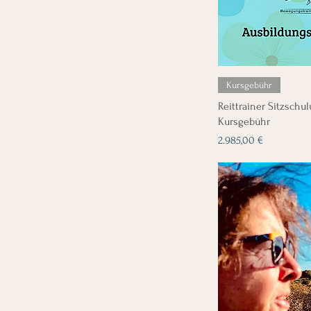
Kursgebühr
Reittrainer Sitzschu
Kursgebühr
Preis
2.985,00 €