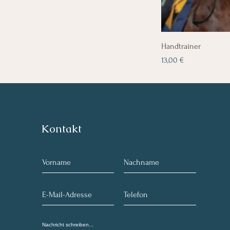
Handtrainer
Preis
13,00 €
Kontakt