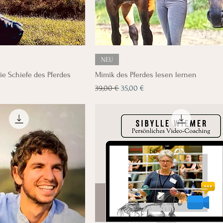
NEU
e Schiefe des Pferdes
Mimik des Pferdes lesen lernen
Standardpreis
Sale-Preis
39,00 €
35,00 €