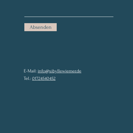
Absenden
E-Mail:
info@sibyllewiemer.de
Tel.:
01724540452