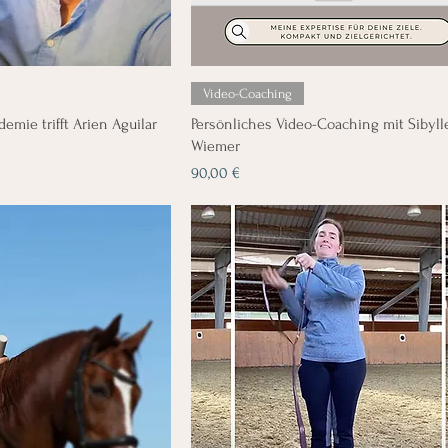
Video-Coaching
mie trifft Arien Aguilar
Persönliches Video-Coaching mit Sibyll
Wiemer
Preis
90,00 €