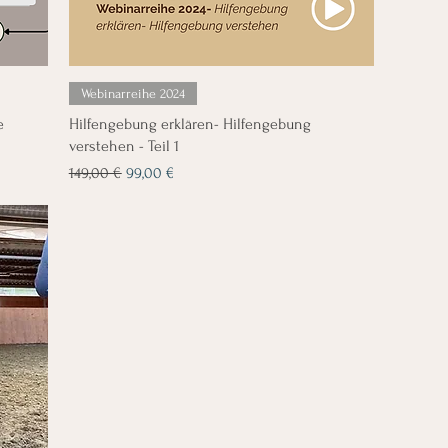
Webinarreihe 2024
e
Hilfengebung erklären- Hilfengebung
verstehen - Teil 1
Standardpreis
Sale-Preis
149,00 €
99,00 €