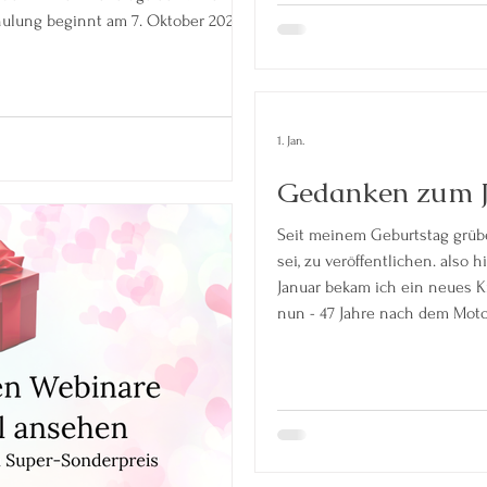
hulung beginnt am 7. Oktober 2026.
wochs sein. Die Ausbildung zum
 am 5. November 2026. Die Webinare
le weiteren Infos folgen
nn
1. Jan.
Gedanken zum J
Seit meinem Geburtstag grübel
sei, zu veröffentlichen. also hier ein kleiner Jahresrückblick: Am 16.
Januar bekam ich ein neues K
nun - 47 Jahre nach dem Motorradunfall erfahren, was "Schmerzfrei"
bedeutet. bis April ging ich d
die mich durch die Zeit "betr
besonders - Anja Mertens, Beri