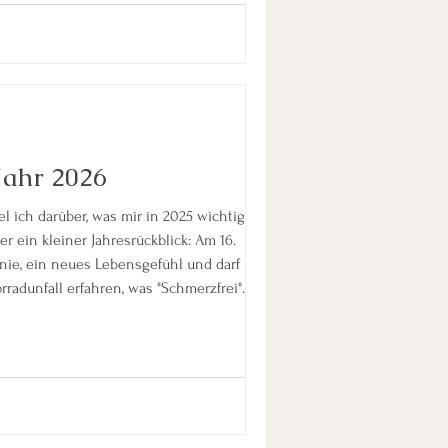
ahr 2026
 ich darüber, was mir in 2025 wichtig
nie, ein neues Lebensgefühl und darf
urch die Hölle, ich danke den Freunden,
eutes Leiden" begleitet haben - ganz
t und Sven, Billy Weidner, Carli Wiemer -