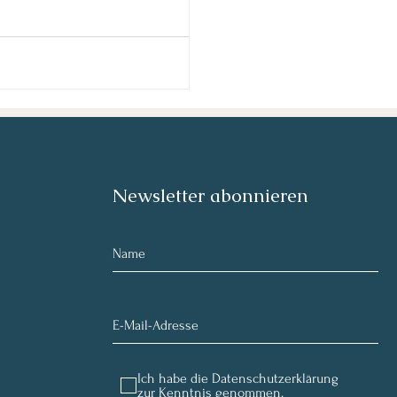
terentwickelt — fachlich,
ute umfasst die Weiterbildung zum
re voller Anatomie, Praxisnähe,
Newsletter abonnieren
Ich habe die Datenschutzerklärung
zur Kenntnis genommen.