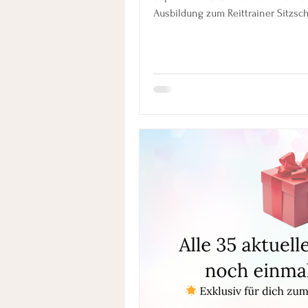
Ausbildung zum Reittrainer Sitzsc
Die Webinare werden jeweils Mitt
Reittrainer NeuroAthletik beginnt
werden immer Donnerstags sein. Al
demnächst. Die Anmeldezeit begi