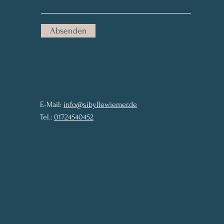
Absenden
E-Mail:
info@sibyllewiemer.de
Tel.:
01724540452