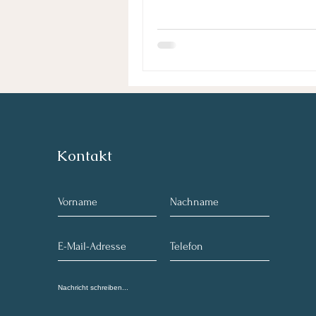
in den letzten Jahren intensiv wei
organisatorisch und inhaltlich. He
Reittrainer Sitzschulung 35 Webina
Biomechanik, Methodik und Di
Kontakt