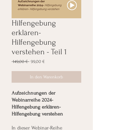
Hilfengebung
erklären-
Hilfengebung
verstehen - Teil 1
Standardpreis
Sale-
 149,00 € 
99,00 €
Preis
In den Warenkorb
Aufzeichnungen der
Webinarreihe 2024-
Hilfengebung erklären-
Hilfengebung verstehen
In dieser Webinar-Reihe