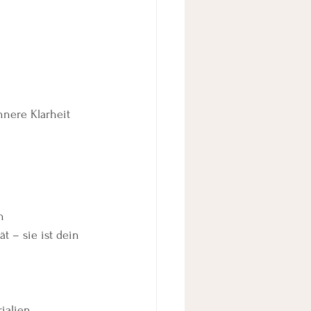
nere Klarheit 
n 
ät – sie ist dein 
ialien.