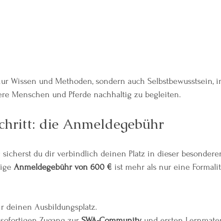
 nur Wissen und Methoden, sondern auch Selbstbewusstsein, in
dere Menschen und Pferde nachhaltig zu begleiten.
Schritt: die Anmeldegebühr
icherst du dir verbindlich deinen Platz in dieser besondere
ige 
Anmeldegebühr von 600 €
 ist mehr als nur eine Formalit
dir deinen Ausbildungsplatz.
 sofortigen Zugang zur 
SWA-Community
 und ersten Lernmater