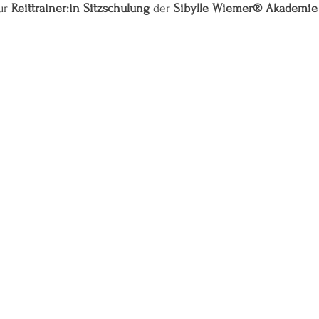
ur 
Reittrainer:in Sitzschulung
 der 
Sibylle Wiemer® Akademie