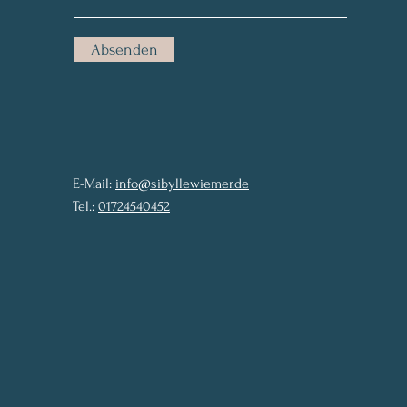
Absenden
E-Mail:
info@sibyllewiemer.de
Tel.:
01724540452