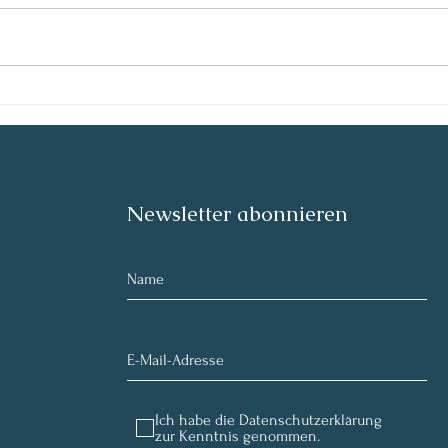
zu veröffe
kleine
bekam
Leben
Richtig Aufsteigen - so soll
es aussehen.
Newsletter abonnieren
Ich habe die Datenschutzerklärung
zur Kenntnis genommen.